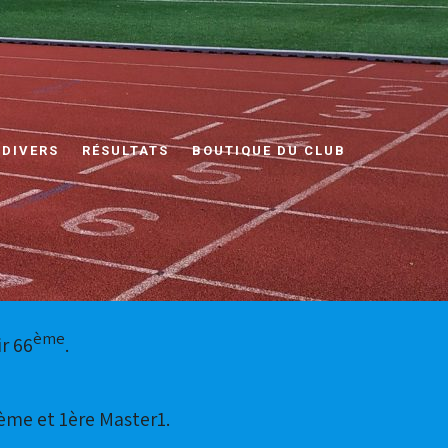
 DIVERS
RÉSULTATS
BOUTIQUE DU CLUB
ème
ir 66
.
0ème et 1ère Master1.