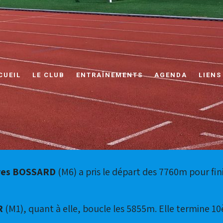
CUEIL
LE CLUB
ENTRAÎNEMENTS
AGENDA
LIENS
ves BOSSARD
(M6) a pris le départ des 7760m pour fin
R
(M1), quant à elle, boucle les 5855m. Elle termine 1