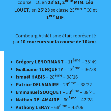
ème
course TCC en
23’51, 2
MIM
.
Léa
ème
LOUET
, en
25’23
se classe 25
TCC et
ère
1
MIF
.
Combourg Athlétisme était représenté
par 1
0 coureurs sur la course de 10kms
:
ème
Grégory LENORMANT
– 11
– 35’49
ème
Guillaume TURQUETY
– 13
– 36’38
ème
Ismaël HABIS
– 28
– 38’16
ème
Patrice DELAMAIRE
– 29
– 38’22
ème
Emmanuel SOUQUET
– 33
– 38’41
ème
Nathan DELAMAIRE
– 60
– 42’28
ème
Anthony LERAY
– 68
– 43’06