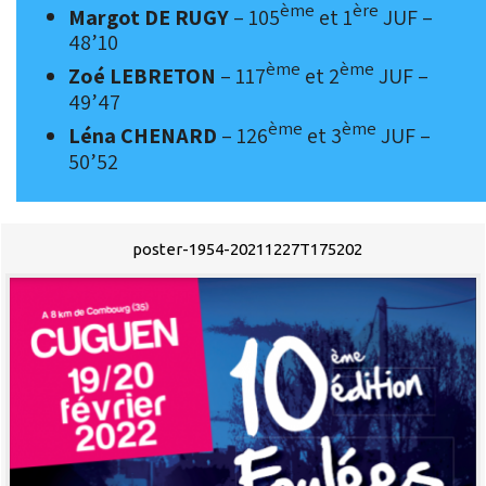
ème
ère
Margot DE RUGY
– 105
et 1
JUF –
48’10
ème
ème
Zoé LEBRETON
– 117
et 2
JUF –
49’47
ème
ème
Léna CHENARD
– 126
et 3
JUF –
50’52
poster-1954-20211227T175202