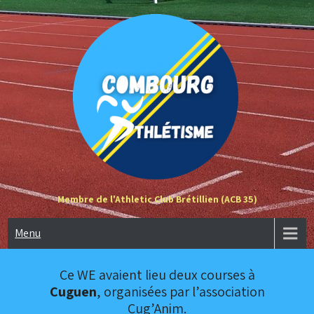
Skip
to
content
Membre de l'Athletic Club Brétillien (ACB 35)
Menu
Ce WE avaient lieu deux courses à
Cuguen
, organisées par l’association
Cug’Anim.