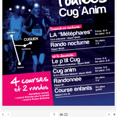
«
‹
›
»
de
22