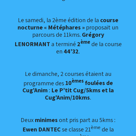
Le samedi, la 2ème édition de la
course
nocturne « Météphares »
proposait un
parcours de 11kms.
Grégory
ème
LENORMANT
a terminé
2
de la course
en
44’32
.
Le dimanche, 2 courses étaient au
èmes
programme des
10
foulées de
Cug’Anim
:
Le P’tit Cug/5kms et la
Cug’Anim/10kms
.
Deux
minimes
ont pris part au 5kms :
ème
Ewen DANTEC
se classe 21
de la