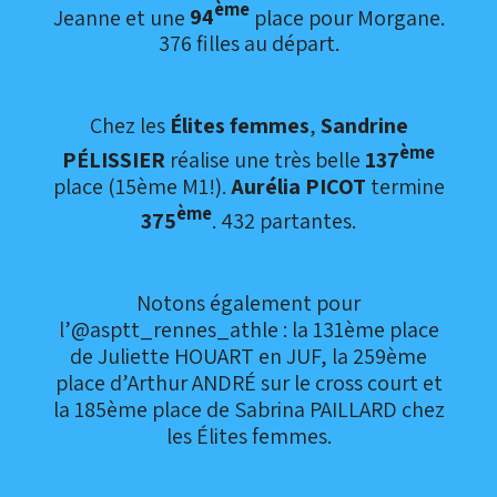
ème
Jeanne et une
94
place pour Morgane.
376 filles au départ.
Chez les
Élites femmes
,
Sandrine
ème
PÉLISSIER
réalise une très belle
137
place (15ème M1!).
Aurélia PICOT
termine
ème
375
. 432 partantes.
Notons également pour
l’@asptt_rennes_athle : la 131ème place
de Juliette HOUART en JUF, la 259ème
place d’Arthur ANDRÉ sur le cross court et
la 185ème place de Sabrina PAILLARD chez
les Élites femmes.