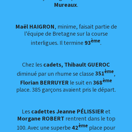
Mureaux
.
Maël HAIGRON
, minime, faisait partie de
l’équipe de Bretagne sur la course
ème
interligues. Il termine
93
.
Chez les
cadets, Thibault GUEROC
ème
diminué par un rhume se classe
351
,
ème
Florian BERRUYER
le suit en
368
place. 385 garçons avaient pris le départ.
Les
cadettes Jeanne PÉLISSIER
et
Morgane ROBERT
rentrent dans le top
ème
100. Avec une superbe
42
place pour