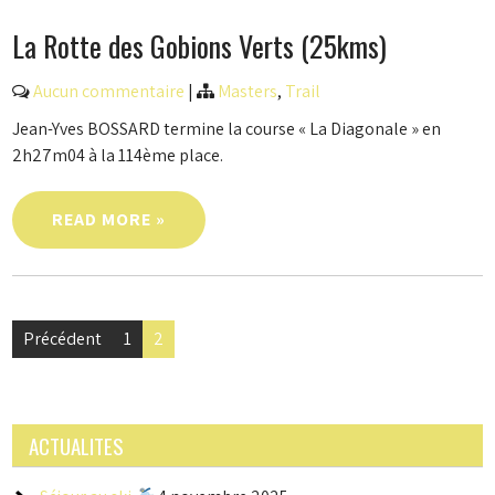
La Rotte des Gobions Verts (25kms)
Aucun commentaire
|
Masters
,
Trail
Jean-Yves BOSSARD termine la course « La Diagonale » en
2h27m04 à la 114ème place.
READ MORE »
Navigation
Précédent
1
2
des
articles
ACTUALITES