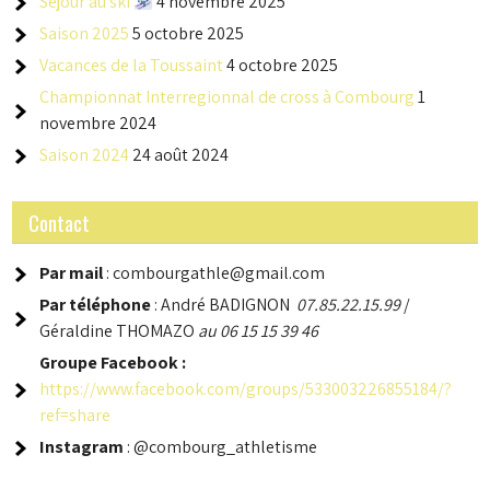
Séjour au ski
4 novembre 2025
Saison 2025
5 octobre 2025
Vacances de la Toussaint
4 octobre 2025
Championnat Interregionnal de cross à Combourg
1
novembre 2024
Saison 2024
24 août 2024
Contact
Par mail
: combourgathle@gmail.com
Par téléphone
: André BADIGNON
07.85.22.15.99
/
Géraldine THOMAZO
au 06 15 15 39 46
Groupe
Facebook :
https://www.facebook.com/groups/533003226855184/?
ref=share
Instagram
: @combourg_athletisme