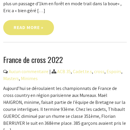
plus un passage d’1km en forêt en mode trail dans la boue« ,
Eric a « bien géré […]
READ MORE »
France de cross 2022
Aucun commentaire
|
ACB 35
,
Cadet.te.s
,
cross
,
Espoirs
,
Masters
,
Minimes
Aujourd’hui se déroulaient les championnats de France de
cross country en région parisienne aux Mureaux. Maël
HAIGRON, minime, faisait partie de l’équipe de Bretagne sur la
course interligues. Il termine 93ème. Chez les cadets, Thibault
GUEROC diminué par un rhume se classe 351ème, Florian
BERRUYER le suit en 368ème place. 385 garçons avaient pris le