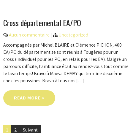
Cross départemental EA/PO
Aucun commentaire
|
Uncategorized
Accompagnés par Michel BLAIRE et Clémence PICHON, 400
EA/PO du département se sont réunis à Fougères pour un
cross (individuel pour les PO, en relais pour les EA). Malgré un
parcours difficile, l’ambiance était au rendez-vous tout comme
le beau temps! Bravo à Maëva DEMAY qui termine deuxième
chez les poussines. Bravo à tous nos […]
READ MORE »
Navigation
1
2
Suivant