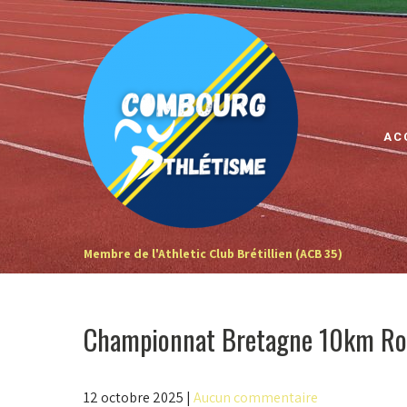
Skip
to
content
AC
Membre de l'Athletic Club Brétillien (ACB 35)
Championnat Bretagne 10km Ro
12 octobre 2025
|
Aucun commentaire