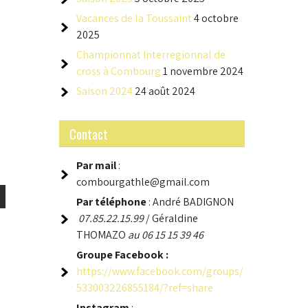
Vacances de la Toussaint
4 octobre
2025
Championnat Interregionnal de
cross à Combourg
1 novembre 2024
Saison 2024
24 août 2024
Contact
Par mail
:
combourgathle@gmail.com
Par téléphone
: André BADIGNON
07.85.22.15.99
/ Géraldine
THOMAZO
au 06 15 15 39 46
Groupe
Facebook :
https://www.facebook.com/groups/
533003226855184/?ref=share
Instagram
: