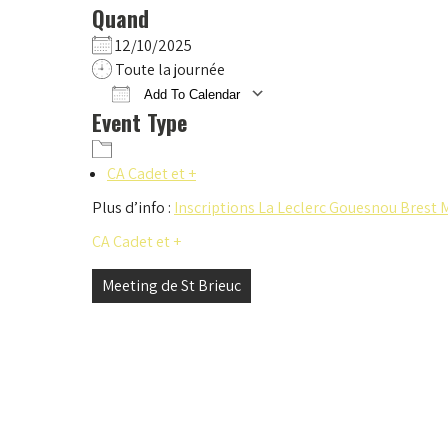
Quand
12/10/2025
Toute la journée
Add To Calendar
Event Type
Download ICS
Google Calendar
iCalendar
Office 365
Outlook Live
CA Cadet et +
Plus d’info :
Inscriptions La Leclerc Gouesnou Bres
CA Cadet et +
Navigation
Meeting de St Brieuc
de
l’article