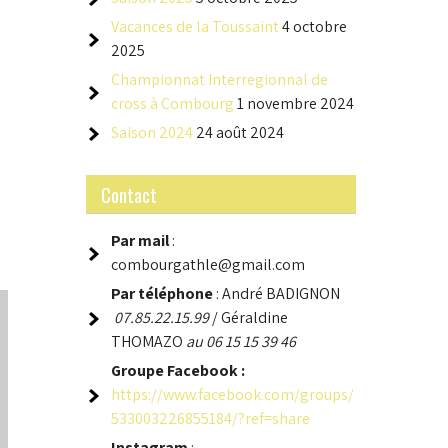
Vacances de la Toussaint
4 octobre
2025
Championnat Interregionnal de
cross à Combourg
1 novembre 2024
Saison 2024
24 août 2024
Contact
Par mail
:
combourgathle@gmail.com
Par téléphone
: André BADIGNON
07.85.22.15.99
/ Géraldine
THOMAZO
au 06 15 15 39 46
Groupe
Facebook :
https://www.facebook.com/groups/
533003226855184/?ref=share
Instagram
: