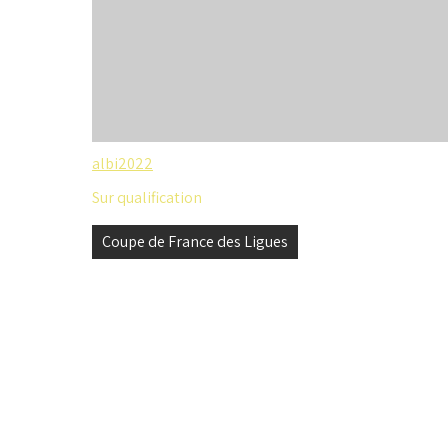
albi2022
Sur qualification
Navigation
Coupe de France des Ligues
de
l’article