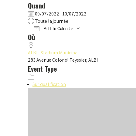
Quand
09/07/2022 - 10/07/2022
Toute la journée
Add To Calendar
Où
Download ICS
Google Calendar
iCalendar
Office 365
Outlook Live
ALBI - Stadium Municipal
283 Avenue Colonel Teyssier, ALBI
Event Type
Sur qualification