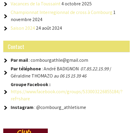
Vacances de la Toussaint
4 octobre 2025
Championnat Interregionnal de cross à Combourg
1
novembre 2024
Saison 2024
24 août 2024
Contact
Par mail
: combourgathle@gmail.com
Par téléphone
: André BADIGNON
07.85.22.15.99
/
Géraldine THOMAZO
au 06 15 15 39 46
Groupe
Facebook :
https://www.facebook.com/groups/533003226855184/?
ref=share
Instagram
: @combourg_athletisme