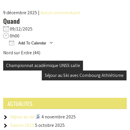
9 décembre 2025
|
Aucun commentaire
Quand
09/12/2025
0h00
Add To Calendar
Download ICS
Google Calendar
iCalendar
Office 365
Outlook Live
Nord sur Erdre (44)
Navigation
Championnat académique UNSS salle
de
Séjour au Ski avec Combourg Athlétisme
l’article
ACTUALITES
Séjour au ski
4 novembre 2025
Saison 2025
5 octobre 2025