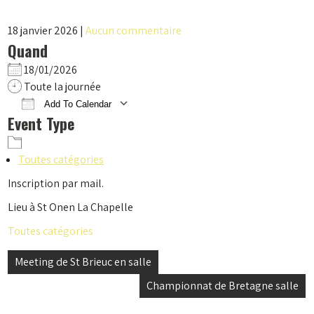
18 janvier 2026
|
Aucun commentaire
Quand
18/01/2026
Toute la journée
Add To Calendar
Event Type
Download ICS
Google Calendar
iCalendar
Office 365
Outlook Live
Toutes catégories
Inscription par mail.
Lieu à St Onen La Chapelle
Toutes catégories
Navigation
Meeting de St Brieuc en salle
de
Championnat de Bretagne salle