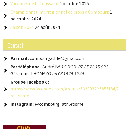
Vacances de la Toussaint
4 octobre 2025
Championnat Interregionnal de cross à Combourg
1
novembre 2024
Saison 2024
24 août 2024
Contact
Par mail
: combourgathle@gmail.com
Par téléphone
: André BADIGNON
07.85.22.15.99
/
Géraldine THOMAZO
au 06 15 15 39 46
Groupe
Facebook :
https://www.facebook.com/groups/533003226855184/?
ref=share
Instagram
: @combourg_athletisme