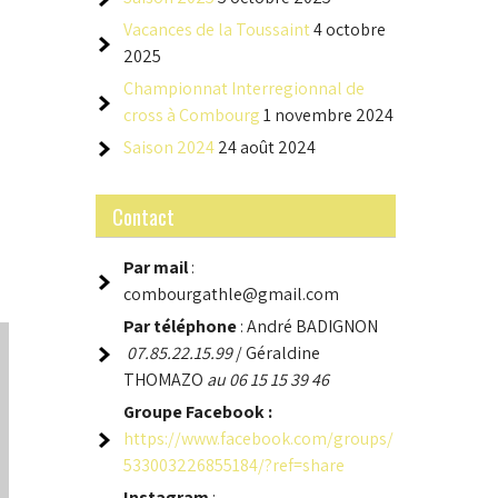
Vacances de la Toussaint
4 octobre
2025
Championnat Interregionnal de
cross à Combourg
1 novembre 2024
Saison 2024
24 août 2024
Contact
Par mail
:
combourgathle@gmail.com
Par téléphone
: André BADIGNON
07.85.22.15.99
/ Géraldine
THOMAZO
au 06 15 15 39 46
Groupe
Facebook :
https://www.facebook.com/groups/
533003226855184/?ref=share
Instagram
: