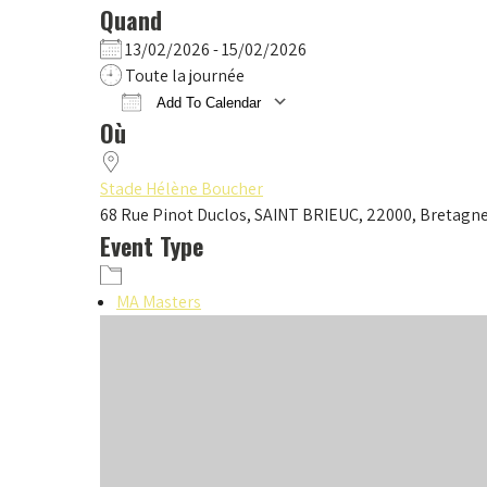
Quand
13/02/2026 - 15/02/2026
Toute la journée
Add To Calendar
Où
Download ICS
Google Calendar
iCalendar
Office 365
Outlook Live
Stade Hélène Boucher
68 Rue Pinot Duclos, SAINT BRIEUC, 22000, Bretagn
Event Type
MA Masters