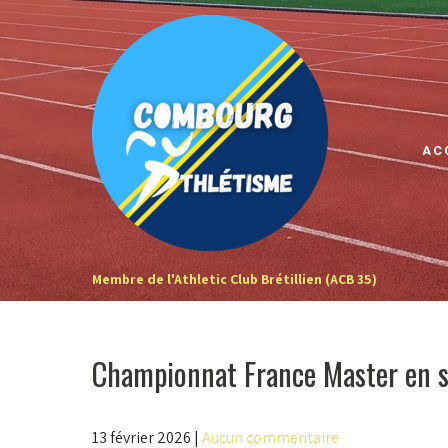
Skip
to
content
AC
Membre de l'Athletic Club Brétillien (ACB 35)
Championnat France Master en s
13 février 2026
|
Aucun commentaire