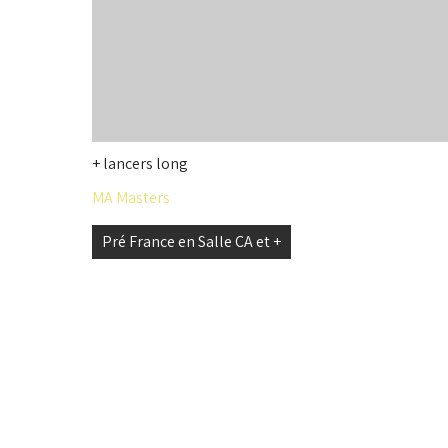
+ lancers long
MA Masters
Navigation
Pré France en Salle CA et +
de
l’article