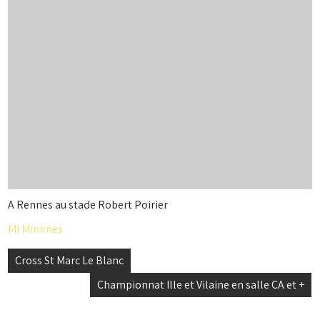
A Rennes au stade Robert Poirier
MI Minimes
Navigation
Cross St Marc Le Blanc
de
Championnat Ille et Vilaine en salle CA et +
l’article