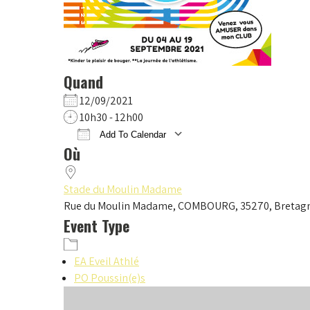
Quand
12/09/2021
10h30 - 12h00
Add To Calendar
Où
Download ICS
Google Calendar
iCalendar
Office 365
Outlook Live
Stade du Moulin Madame
Rue du Moulin Madame, COMBOURG, 35270, Bretag
Event Type
EA Eveil Athlé
PO Poussin(e)s