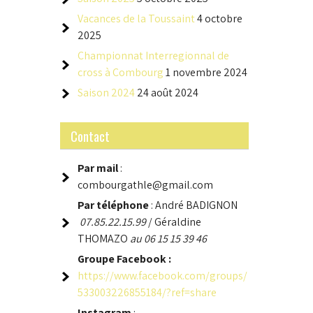
Vacances de la Toussaint
4 octobre
2025
Championnat Interregionnal de
cross à Combourg
1 novembre 2024
Saison 2024
24 août 2024
Contact
Par mail
:
combourgathle@gmail.com
Par téléphone
: André BADIGNON
07.85.22.15.99
/ Géraldine
THOMAZO
au 06 15 15 39 46
Groupe
Facebook :
https://www.facebook.com/groups/
533003226855184/?ref=share
Instagram
: