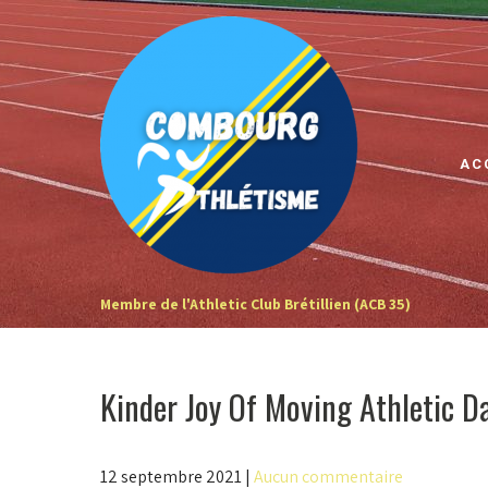
Skip
to
content
AC
Membre de l'Athletic Club Brétillien (ACB 35)
Kinder Joy Of Moving Athletic D
12 septembre 2021
|
Aucun commentaire