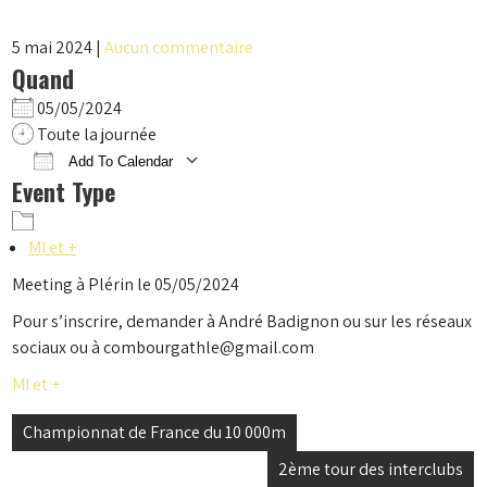
5 mai 2024
|
Aucun commentaire
Quand
05/05/2024
Toute la journée
Add To Calendar
Event Type
Download ICS
Google Calendar
iCalendar
Office 365
Outlook Live
MI et +
Meeting à Plérin le 05/05/2024
Pour s’inscrire, demander à André Badignon ou sur les réseaux
sociaux ou à combourgathle@gmail.com
MI et +
Navigation
Championnat de France du 10 000m
de
2ème tour des interclubs