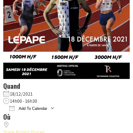
Quand
18/12/2021
14h00 - 16h30
Add To Calendar
Où
Download ICS
Google Calendar
iCalendar
Office 365
Outlook Live
Stade Robert Poirier