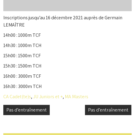
Inscriptions jusqu’au 16 décembre 2021 auprès de Germain
LEMAÎTRE
14h00 : 1000m TCF
14h30 : 1000m TCH
15h00 : 1500m TCF
15h30 : 1500m TCH
16h00 : 3000m TCF
16h30 : 3000m TCH
CA Cadet(te)s
,
JU Juniors et +
,
MA Masters
Navigation
Pas d’entraînement
Pas d’entraînement
de
l’article