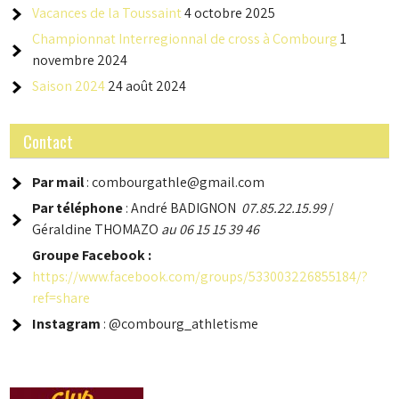
Vacances de la Toussaint
4 octobre 2025
Championnat Interregionnal de cross à Combourg
1
novembre 2024
Saison 2024
24 août 2024
Contact
Par mail
: combourgathle@gmail.com
Par téléphone
: André BADIGNON
07.85.22.15.99
/
Géraldine THOMAZO
au 06 15 15 39 46
Groupe
Facebook :
https://www.facebook.com/groups/533003226855184/?
ref=share
Instagram
: @combourg_athletisme