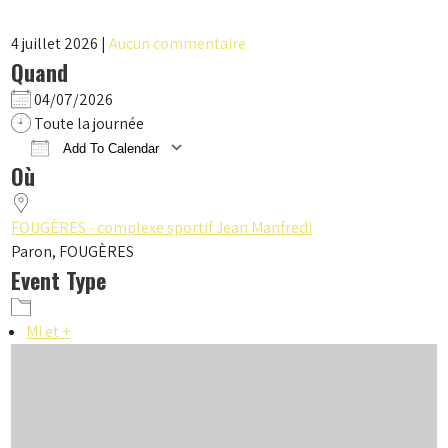
4 juillet 2026
|
Aucun commentaire
Quand
04/07/2026
Toute la journée
Add To Calendar
Où
Download ICS
Google Calendar
iCalendar
Office 365
Outlook Live
FOUGÈRES - complexe sportif Jean Manfredi
Paron, FOUGÈRES
Event Type
MI et +