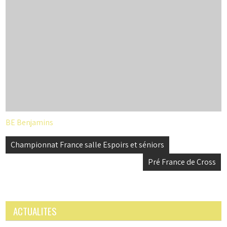
BE Benjamins
Navigation
Championnat France salle Espoirs et séniors
de
Pré France de Cross
l’article
ACTUALITES