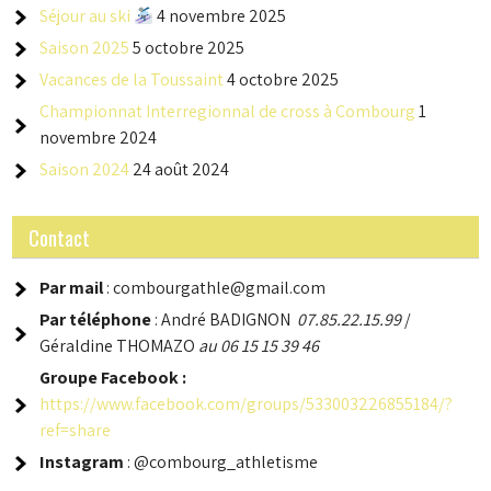
Séjour au ski
4 novembre 2025
Saison 2025
5 octobre 2025
Vacances de la Toussaint
4 octobre 2025
Championnat Interregionnal de cross à Combourg
1
novembre 2024
Saison 2024
24 août 2024
Contact
Par mail
: combourgathle@gmail.com
Par téléphone
: André BADIGNON
07.85.22.15.99
/
Géraldine THOMAZO
au 06 15 15 39 46
Groupe
Facebook :
https://www.facebook.com/groups/533003226855184/?
ref=share
Instagram
: @combourg_athletisme