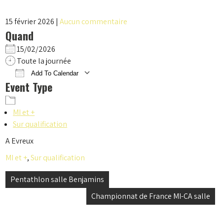
15 février 2026
|
Aucun commentaire
Quand
15/02/2026
Toute la journée
Add To Calendar
Event Type
Download ICS
Google Calendar
iCalendar
Office 365
Outlook Live
MI et +
Sur qualification
A Evreux
MI et +
,
Sur qualification
Navigation
Pentathlon salle Benjamins
de
Championnat de France MI-CA salle
l’article