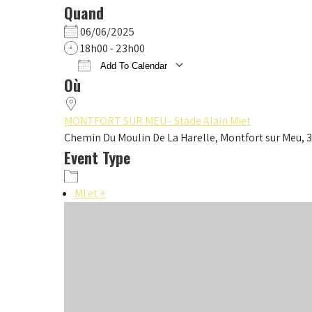
Quand
06/06/2025
18h00 - 23h00
Add To Calendar
Où
Download ICS
Google Calendar
iCalendar
Office 365
Outlook Live
MONTFORT SUR MEU - Stade Alain Miet
Chemin Du Moulin De La Harelle, Montfort sur Meu, 
Event Type
MI et +