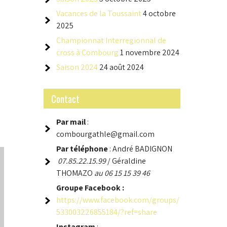
Vacances de la Toussaint
4 octobre
2025
Championnat Interregionnal de
cross à Combourg
1 novembre 2024
Saison 2024
24 août 2024
Contact
Par mail
:
combourgathle@gmail.com
Par téléphone
: André BADIGNON
07.85.22.15.99
/ Géraldine
THOMAZO
au 06 15 15 39 46
Groupe
Facebook :
https://www.facebook.com/groups/
533003226855184/?ref=share
Instagram
: