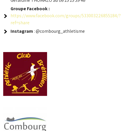
Géraldine THOMAZO
au 06 15 15 39 46
Groupe
Facebook :
https://www.facebook.com/groups/533003226855184/?
ref=share
Instagram
: @combourg_athletisme