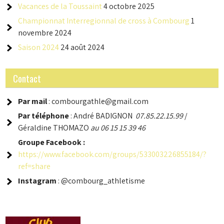
Vacances de la Toussaint
4 octobre 2025
Championnat Interregionnal de cross à Combourg
1
novembre 2024
Saison 2024
24 août 2024
Contact
Par mail
: combourgathle@gmail.com
Par téléphone
: André BADIGNON
07.85.22.15.99
/
Géraldine THOMAZO
au 06 15 15 39 46
Groupe
Facebook :
https://www.facebook.com/groups/533003226855184/?
ref=share
Instagram
: @combourg_athletisme