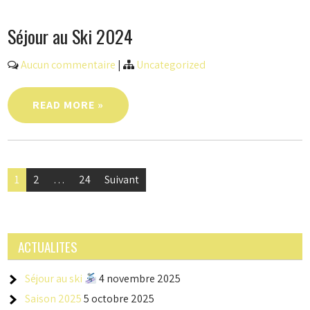
Séjour au Ski 2024
Aucun commentaire
|
Uncategorized
READ MORE »
Navigation
1
2
…
24
Suivant
des
articles
ACTUALITES
Séjour au ski
4 novembre 2025
Saison 2025
5 octobre 2025