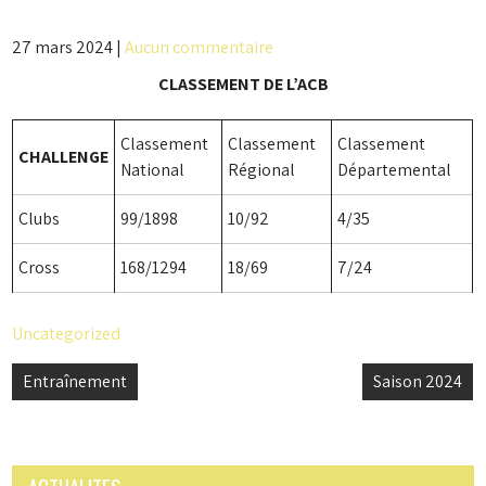
27 mars 2024
|
Aucun commentaire
CLASSEMENT DE L’ACB
Classement
Classement
Classement
CHALLENGE
National
Régional
Départemental
Clubs
99/1898
10/92
4/35
Cross
168/1294
18/69
7/24
Uncategorized
Navigation
Entraînement
Saison 2024
de
l’article