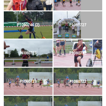
P1080746 (2)
P1080727
P1080725
P1080742
P1080723
P1080722