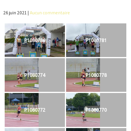
26 juin 2021
|
Aucun commentaire
P1080786
P1080781
P1080774
P1080778
P1080772
P1080770