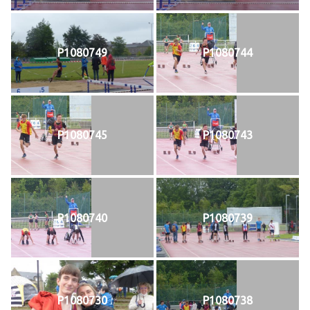
P1080749
P1080744
P1080745
P1080743
P1080740
P1080739
P1080730
P1080738