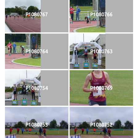
P1080767
P1080766
P1080764
P1080763
P1080754
P1080769
P1080753
P1080752