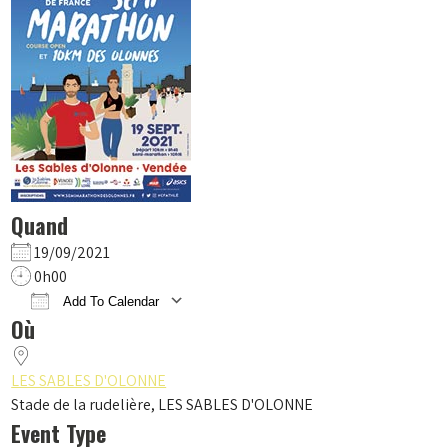
Quand
19/09/2021
0h00
Add To Calendar
Où
Download ICS
Google Calendar
iCalendar
Office 365
Outlook Live
LES SABLES D'OLONNE
Stade de la rudelière, LES SABLES D'OLONNE
Event Type