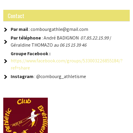
Contact
Par mail
: combourgathle@gmail.com
Par téléphone
: André BADIGNON
07.85.22.15.99
/
Géraldine THOMAZO
au 06 15 15 39 46
Groupe
Facebook :
https://www.facebook.com/groups/533003226855184/?
ref=share
Instagram
: @combourg_athletisme