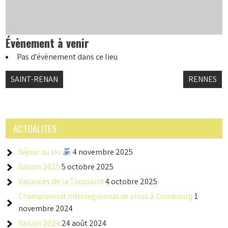
Évènement à venir
Pas d'évènement dans ce lieu
Navigation
SAINT-RENAN
RENNES
de
l’article
ACTUALITES
Séjour au ski
4 novembre 2025
Saison 2025
5 octobre 2025
Vacances de la Toussaint
4 octobre 2025
Championnat Interregionnal de cross à Combourg
1
novembre 2024
Saison 2024
24 août 2024