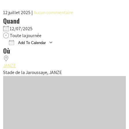
12 juillet 2025
|
Aucun commentaire
Quand
12/07/2025
Toute la journée
Add To Calendar
Où
Download ICS
Google Calendar
iCalendar
Office 365
Outlook Live
JANZE
Stade de la Jaroussaye, JANZE