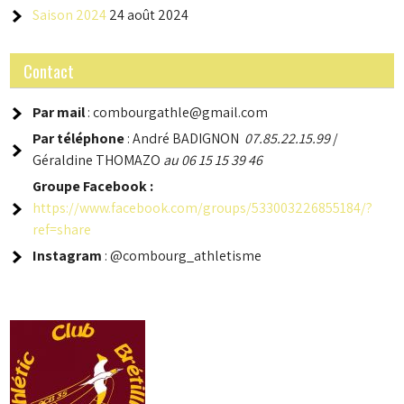
Saison 2024
24 août 2024
Contact
Par mail
: combourgathle@gmail.com
Par téléphone
: André BADIGNON
07.85.22.15.99
/
Géraldine THOMAZO
au 06 15 15 39 46
Groupe
Facebook :
https://www.facebook.com/groups/533003226855184/?
ref=share
Instagram
: @combourg_athletisme