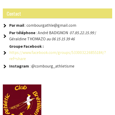
Contact
Par mail
: combourgathle@gmail.com
Par téléphone
: André BADIGNON
07.85.22.15.99
/
Géraldine THOMAZO
au 06 15 15 39 46
Groupe
Facebook :
https://www.facebook.com/groups/533003226855184/?
ref=share
Instagram
: @combourg_athletisme