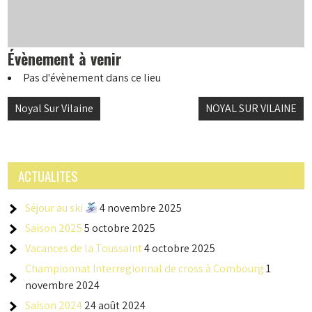
Évènement à venir
Pas d'évènement dans ce lieu
Navigation
Noyal Sur Vilaine
NOYAL SUR VILAINE
de
l’article
ACTUALITES
Séjour au ski
4 novembre 2025
Saison 2025
5 octobre 2025
Vacances de la Toussaint
4 octobre 2025
Championnat Interregionnal de cross à Combourg
1
novembre 2024
Saison 2024
24 août 2024