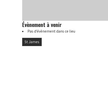
Évènement à venir
Pas d'évènement dans ce lieu
Navigation
St James
de
l’article