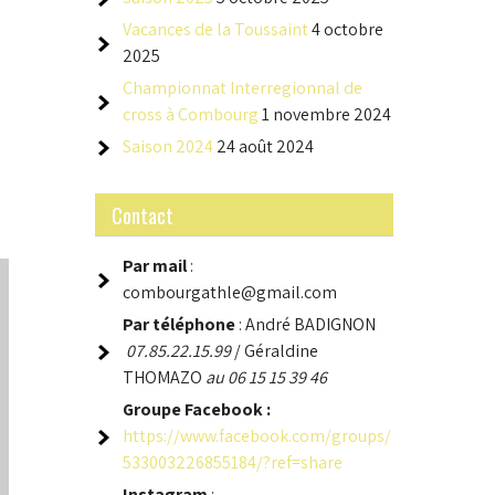
Vacances de la Toussaint
4 octobre
2025
Championnat Interregionnal de
cross à Combourg
1 novembre 2024
Saison 2024
24 août 2024
Contact
Par mail
:
combourgathle@gmail.com
Par téléphone
: André BADIGNON
07.85.22.15.99
/ Géraldine
THOMAZO
au 06 15 15 39 46
Groupe
Facebook :
https://www.facebook.com/groups/
533003226855184/?ref=share
Instagram
: