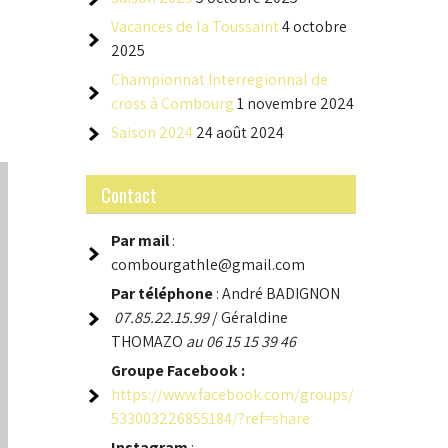
Vacances de la Toussaint
4 octobre
2025
Championnat Interregionnal de
cross à Combourg
1 novembre 2024
Saison 2024
24 août 2024
Contact
Par mail
:
combourgathle@gmail.com
Par téléphone
: André BADIGNON
07.85.22.15.99
/ Géraldine
THOMAZO
au 06 15 15 39 46
Groupe
Facebook :
https://www.facebook.com/groups/
533003226855184/?ref=share
Instagram
: