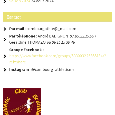
Saison 2024
24 août 2024
Contact
Par mail
: combourgathle@gmail.com
Par téléphone
: André BADIGNON
07.85.22.15.99
/
Géraldine THOMAZO
au 06 15 15 39 46
Groupe
Facebook :
https://www.facebook.com/groups/533003226855184/?
ref=share
Instagram
: @combourg_athletisme