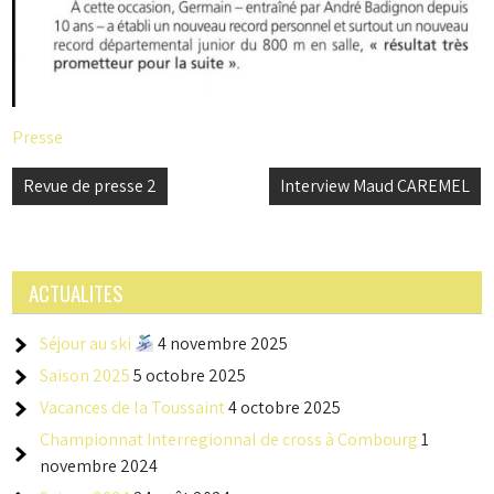
Presse
Navigation
Revue de presse 2
Interview Maud CAREMEL
de
l’article
ACTUALITES
Séjour au ski
4 novembre 2025
Saison 2025
5 octobre 2025
Vacances de la Toussaint
4 octobre 2025
Championnat Interregionnal de cross à Combourg
1
novembre 2024