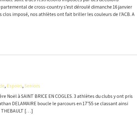
artemental de cross-country s’est déroulé dimanche 16 janvier
los imposé, nos athlètes ont fait briller les couleurs de l’ACB. A
ade
,
Espoirs
,
Seniors
re Noël à SAINT BRICE EN COGLES. 3 athlètes du clubs y ont pris
Nathan DELAMAIRE boucle le parcours en 17’55 se classant ainsi
wen THEBAULT […]