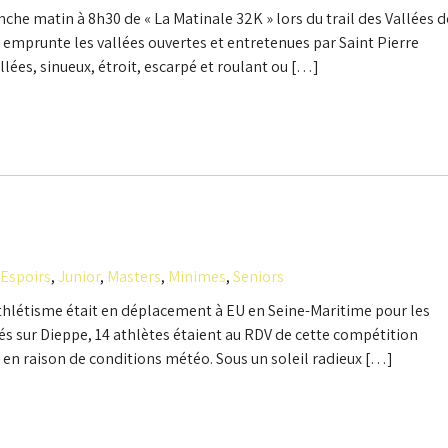
nche matin à 8h30 de « La Matinale 32K » lors du trail des Vallées d
i emprunte les vallées ouvertes et entretenues par Saint Pierre
allées, sinueux, étroit, escarpé et roulant ou […]
Espoirs
,
Junior
,
Masters
,
Minimes
,
Seniors
hlétisme était en déplacement à EU en Seine-Maritime pour les
és sur Dieppe, 14 athlètes étaient au RDV de cette compétition
7 en raison de conditions météo. Sous un soleil radieux […]