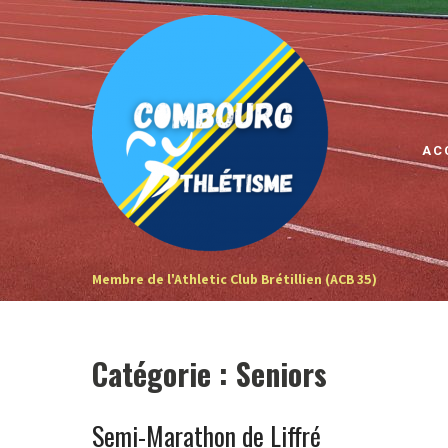
Skip
to
content
AC
Membre de l'Athletic Club Brétillien (ACB 35)
Catégorie :
Seniors
Semi-Marathon de Liffré