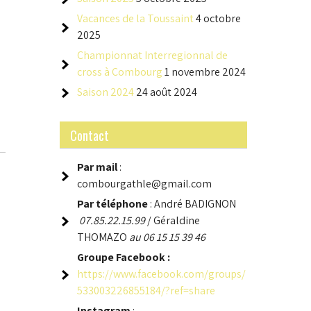
Vacances de la Toussaint
4 octobre
2025
Championnat Interregionnal de
cross à Combourg
1 novembre 2024
Saison 2024
24 août 2024
Contact
Par mail
:
combourgathle@gmail.com
Par téléphone
: André BADIGNON
07.85.22.15.99
/ Géraldine
THOMAZO
au 06 15 15 39 46
Groupe
Facebook :
https://www.facebook.com/groups/
533003226855184/?ref=share
Instagram
: