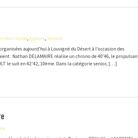
es Hors Stade
,
Espoirs
,
Seniors
 organisées aujourd’hui à Louvigné du Désert à l’occasion des
paient : Nathan DELAMAIRE réalise un chrono de 40’46, le propulsan
 le suit en 42’42, 10ème. Dans la catégorie senior, […]
re
ire