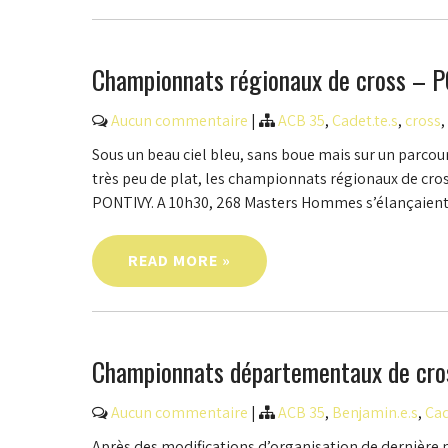
Championnats régionaux de cross – 
Aucun commentaire
|
ACB 35
,
Cadet.te.s
,
cross
,
Sous un beau ciel bleu, sans boue mais sur un parcou
très peu de plat, les championnats régionaux de cros
PONTIVY. A 10h30, 268 Masters Hommes s’élançaient
READ MORE »
Championnats départementaux de cro
Aucun commentaire
|
ACB 35
,
Benjamin.e.s
,
Cad
Après des modifications d’organisation de dernière m