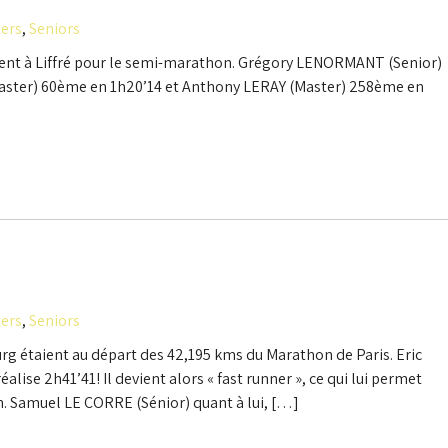
ers
,
Seniors
acement à Liffré pour le semi-marathon. Grégory LENORMANT (Senior)
ster) 60ème en 1h20’14 et Anthony LERAY (Master) 258ème en
ers
,
Seniors
rg étaient au départ des 42,195 kms du Marathon de Paris. Eric
alise 2h41’41! Il devient alors « fast runner », ce qui lui permet
in. Samuel LE CORRE (Sénior) quant à lui, […]