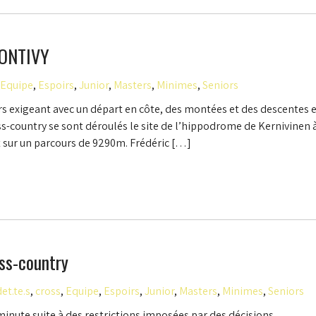
PONTIVY
Equipe
,
Espoirs
,
Junior
,
Masters
,
Minimes
,
Seniors
rs exigeant avec un départ en côte, des montées et des descentes 
s-country se sont déroulés le site de l’hippodrome de Kernivinen 
 sur un parcours de 9290m. Frédéric […]
ss-country
et.te.s
,
cross
,
Equipe
,
Espoirs
,
Junior
,
Masters
,
Minimes
,
Seniors
inute suite à des restrictions imposées par des décisions