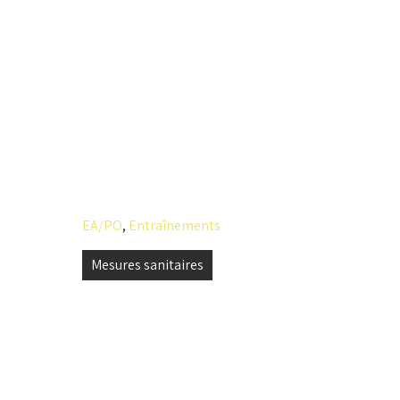
EA/PO
,
Entraînements
Navigation
Mesures sanitaires
de
l’article