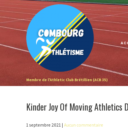
Skip
to
content
AC
Membre de l'Athletic Club Brétillien (ACB 35)
Kinder Joy Of Moving Athletics 
1 septembre 2021
|
Aucun commentaire