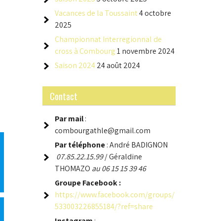
Vacances de la Toussaint
4 octobre
2025
Championnat Interregionnal de
cross à Combourg
1 novembre 2024
Saison 2024
24 août 2024
Contact
Par mail
:
combourgathle@gmail.com
Par téléphone
: André BADIGNON
07.85.22.15.99
/ Géraldine
THOMAZO
au 06 15 15 39 46
Groupe
Facebook :
https://www.facebook.com/groups/
533003226855184/?ref=share
Instagram
: