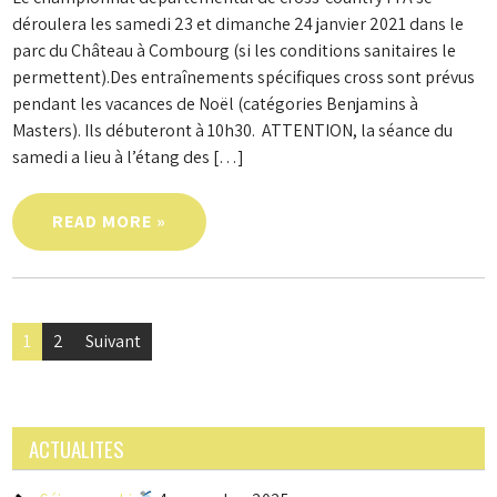
déroulera les samedi 23 et dimanche 24 janvier 2021 dans le
parc du Château à Combourg (si les conditions sanitaires le
permettent).Des entraînements spécifiques cross sont prévus
pendant les vacances de Noël (catégories Benjamins à
Masters). Ils débuteront à 10h30. ATTENTION, la séance du
samedi a lieu à l’étang des […]
READ MORE »
Navigation
1
2
Suivant
des
articles
ACTUALITES