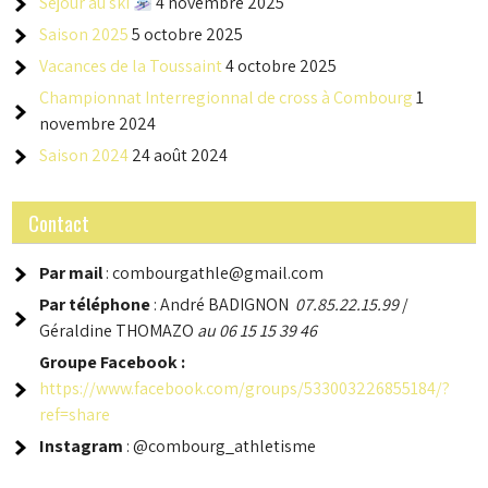
Séjour au ski
4 novembre 2025
Saison 2025
5 octobre 2025
Vacances de la Toussaint
4 octobre 2025
Championnat Interregionnal de cross à Combourg
1
novembre 2024
Saison 2024
24 août 2024
Contact
Par mail
: combourgathle@gmail.com
Par téléphone
: André BADIGNON
07.85.22.15.99
/
Géraldine THOMAZO
au 06 15 15 39 46
Groupe
Facebook :
https://www.facebook.com/groups/533003226855184/?
ref=share
Instagram
: @combourg_athletisme