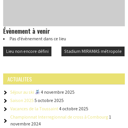
Évènement à venir
Pas d'évènement dans ce lieu
Navigation
Lieu non encore défini
Stadium MIRAMAS métropole
de
l’article
ACTUALITES
Séjour au ski
4 novembre 2025
Saison 2025
5 octobre 2025
Vacances de la Toussaint
4 octobre 2025
Championnat Interregionnal de cross à Combourg
1
novembre 2024