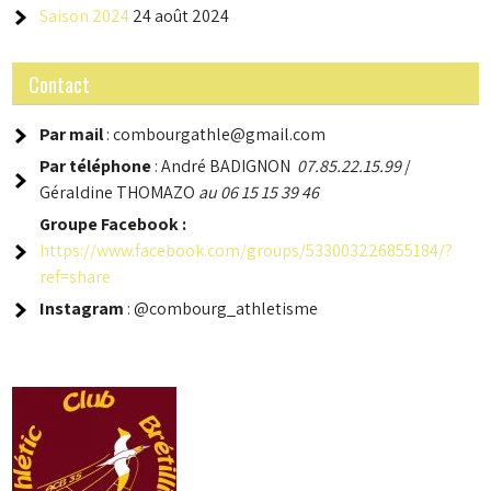
Saison 2024
24 août 2024
Contact
Par mail
: combourgathle@gmail.com
Par téléphone
: André BADIGNON
07.85.22.15.99
/
Géraldine THOMAZO
au 06 15 15 39 46
Groupe
Facebook :
https://www.facebook.com/groups/533003226855184/?
ref=share
Instagram
: @combourg_athletisme