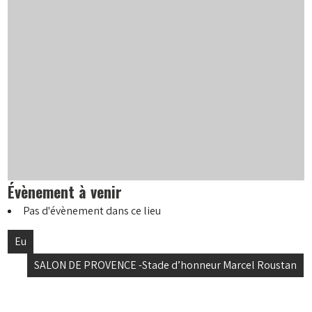
Évènement à venir
Pas d'évènement dans ce lieu
Navigation
Eu
de
SALON DE PROVENCE -Stade d’honneur Marcel Roustan
l’article