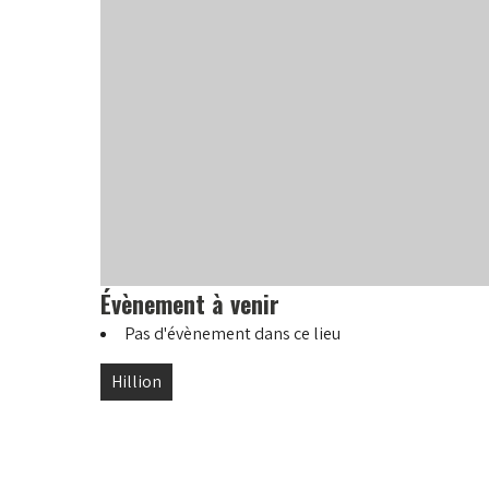
Évènement à venir
Pas d'évènement dans ce lieu
Navigation
Hillion
de
l’article