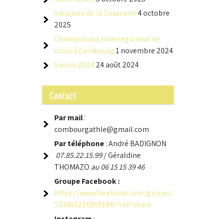
Vacances de la Toussaint
4 octobre
2025
Championnat Interregionnal de
cross à Combourg
1 novembre 2024
Saison 2024
24 août 2024
Contact
Par mail
:
combourgathle@gmail.com
Par téléphone
: André BADIGNON
07.85.22.15.99
/ Géraldine
THOMAZO
au 06 15 15 39 46
Groupe
Facebook :
https://www.facebook.com/groups/
533003226855184/?ref=share
Instagram
: