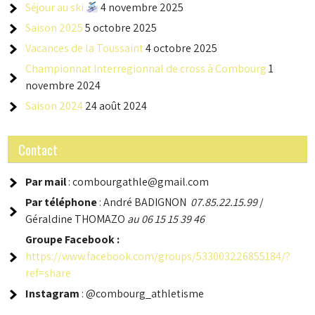
Séjour au ski
4 novembre 2025
Saison 2025
5 octobre 2025
Vacances de la Toussaint
4 octobre 2025
Championnat Interregionnal de cross à Combourg
1
novembre 2024
Saison 2024
24 août 2024
Contact
Par mail
: combourgathle@gmail.com
Par téléphone
: André BADIGNON
07.85.22.15.99
/
Géraldine THOMAZO
au 06 15 15 39 46
Groupe
Facebook :
https://www.facebook.com/groups/533003226855184/?
ref=share
Instagram
: @combourg_athletisme