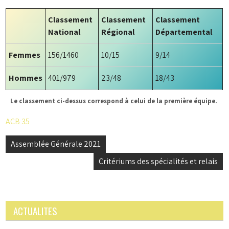
Classement
Classement
Classement
National
Régional
Départemental
Femmes
156/1460
10/15
9/14
Hommes
401/979
23/48
18/43
Le classement ci-dessus correspond à celui de la première équipe.
ACB 35
Navigation
Assemblée Générale 2021
de
Critériums des spécialités et relais
l’article
ACTUALITES